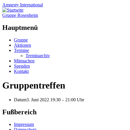
Amnesty
International
Gruppe Rosenheim
Hauptmenü
Zum
Gruppe
Inhalt
Aktionen
springen
Termine
Terminarchiv
Mitmachen
Spenden
Kontakt
Gruppentreffen
Datum
3. Juni 2022 19:30
–
21:00 Uhr
Fußbereich
Impressum
Datenschutz